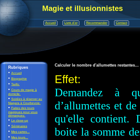
Magie et illusionnistes
Accueil
Livre d'or
Recommander
Contact
Calculer le nombre d'allumettes restantes...
Rubriques
•
Accueil
Effet:
•
Biographie
•
Tarifs:
Demandez à qu
•
Cours de magie à
domicile.
•
Soirées à réserver au
d’allumettes et de
Niagara à Courbevoie.
•
Faites des tours
magiques pour vous
qu'elle contient.
démarquez.
•
Le close-up
•
Séminaires
boite la somme des
•
Mes cartes...
•
Mes tours...