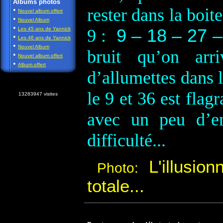
Albums photos
rester dans la boit
•
Nouvel album offert
•
Nouvel Album
•
Les 45 ans de Yannick
9 :
9 – 18 – 27 –
•
Les 46 ans de Yannick
•
Nouvel Album
bruit qu’on arr
•
Nouvel album offert
•
Album offert
d’allumettes dans 
le 9 et 36 est flag
13283947 visites
avec un peu d’en
difficulté...
L'illusion
Photo:
totale...