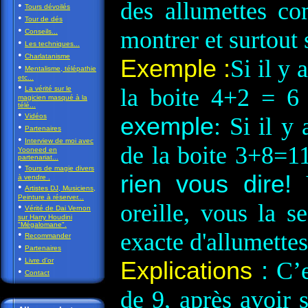
des allumettes co
•
Tours dévoilés
•
Tour de dés
•
montrer et surtout 
Conseils...
•
Les techniques...
•
Charlatanisme
Exemple :
Si il y 
•
Mentalisme, télépathie
etc...
•
la boite 4+2 = 6 
La vérité sur le
magicien masqué à la
télé...
•
Vidéos
exemple
: Si il y
•
Partenaires
•
Interview de moi avec
de la boite 3+8=11
Yooneed en
partenariat...
•
Tours de magie divers
rien vous dire!
à vendre .
•
Artistes DJ, Musiciens,
Peinture à réserver...
oreille, vous la 
•
Vérité de Dai Vernon
sur Harry Houdini
"Mégalomane".
•
exacte d'allumettes
Recommander
•
Partenaires
•
Livre d'or
Explications
:
C’e
•
Contact
de 9, après avoir s