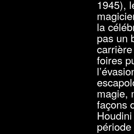
1945), 
magicie
la céléb
pas un 
carrière
foires p
l’évasi
escapolo
magie, 
façons d
Houdini 
période