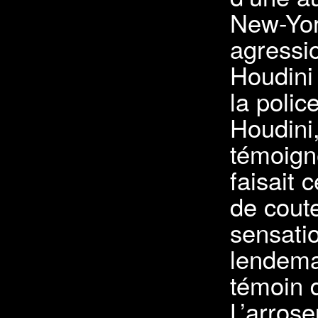
New-York
agressi
Houdini
la police
Houdini,
témoigne
faisait
de cout
sensatio
lendemai
témoin 
L’arrose