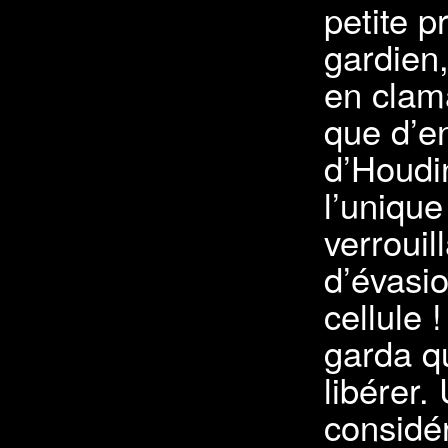
petite pr
gardien,
en clama
que d’en
d’Houdin
l’unique
verrouil
d’évasio
cellule 
garda q
libérer.
considé