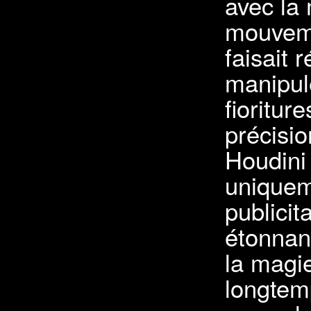
avec la
mouveme
faisait 
manipule
fioritur
précisio
Houdini
uniqueme
publicit
étonnant
la magie
longtem