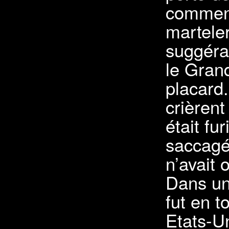
commenç
martele
suggéra 
le Grand
placard.
crièrent
était fu
saccagé
n’avait 
Dans un
fut en t
Etats-Un