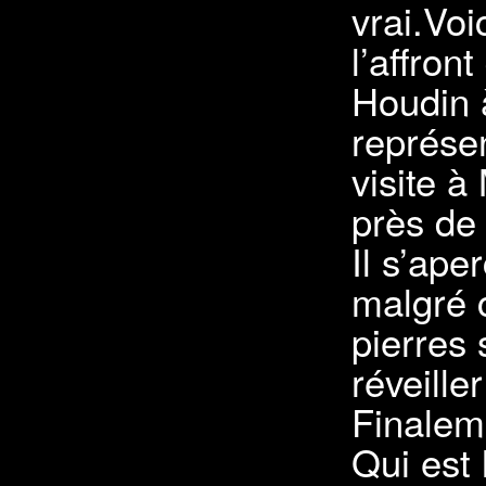
vrai.Voi
l’affron
Houdin 
représen
visite à
près de 
Il s’ape
malgré 
pierres 
réveill
Finaleme
Qui est 