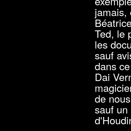
exemple.
jamais,
Béatric
Ted, le 
les do
sauf avi
dans ce 
Dai Vern
magicie
de nous 
sauf un 
d'Houdin