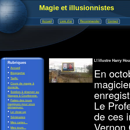
Magie et illusionnistes
Accueil
Livre d'or
Recommander
Contact
L\'illustre Harry H
Rubriques
•
En octob
Accueil
•
Biographie
•
Tarifs:
magicie
•
Cours de magie à
domicile.
enregist
•
Soirées à réserver au
Niagara à Courbevoie.
•
Le Profe
Faites des tours
magiques pour vous
démarquez.
•
de ces i
Le close-up
•
Séminaires
•
Vernon 
Mes cartes...
•
Mes tours...