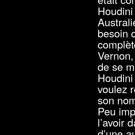
Houdini
Australi
besoin d
complèt
Vernon, 
de se me
Houdini 
voulez r
son nom 
Peu impo
l’avoir 
d’une au