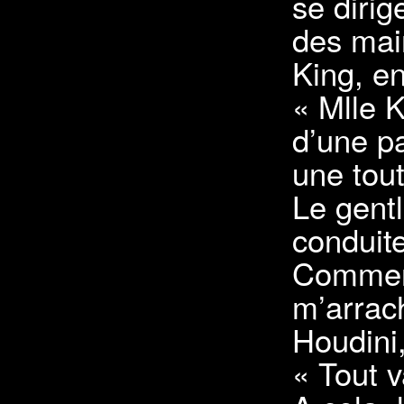
se dirig
des main
King, en
« Mlle K
d’une pa
une tou
Le gent
conduite
Comment
m’arrac
Houdini,
« Tout v