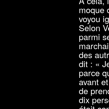
A cela, 
moque d
voyou i
Selon V
parmi s
marchait
des aut
dit : « 
parce q
avant et
de prend
dix pers
était c