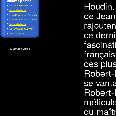
Albums photos
Houdin.
•
Nouvel album offert
•
Nouvel Album
de Jean
•
Les 45 ans de Yannick
•
Les 46 ans de Yannick
rajouta
•
Nouvel Album
•
Nouvel album offert
ce derni
•
Album offert
fascinat
françai
13284258 visites
des plus
Robert-
se vanta
Robert-
méticul
du maît