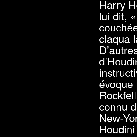
Harry Ho
lui dit,
couchée 
claqua 
D’autre
d’Houdi
instruct
évoque 
Rockfel
connu d
New-Yor
Houdini 