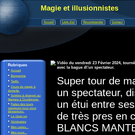
Magie et illusionnistes
Accueil
Livre d'or
Recommander
Contact
Vidéo du vendredi 23 Février 2024, tourn
Rubriques
avec la bague d\'un spectateur.
•
Accueil
•
Biographie
Super tour de m
•
Tarifs:
•
Cours de magie à
un spectateur, di
domicile.
•
Soirées à réserver au
Niagara à Courbevoie.
un étui entre se
•
Faites des tours
magiques pour vous
démarquez.
de très pres en
•
Le close-up
•
Séminaires
BLANCS MANTEA
•
Mes cartes...
•
Mes tours...