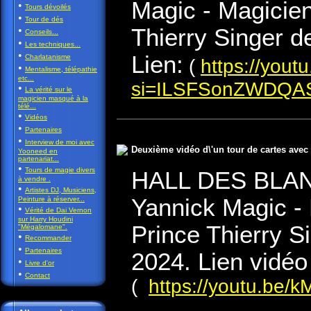
Magic - Magicien
•
Tours dévoilés
•
Tour de dés
•
Thierry Singer d
Conseils...
•
Les techniques...
•
Lien:
Charlatanisme
(
https://you
•
Mentalisme, télépathie
etc...
si=ILSFSonZWDQA
•
La vérité sur le
magicien masqué à la
télé...
•
Vidéos
•
Partenaires
•
Interview de moi avec
Deuxième vidéo d\'un tour de cartes avec 
Yooneed en
partenariat...
•
Tours de magie divers
HALL DES BLAN
à vendre .
•
Artistes DJ, Musiciens,
Yannick Magic - 
Peinture à réserver...
•
Vérité de Dai Vernon
sur Harry Houdini
Prince Thierry S
"Mégalomane".
•
Recommander
•
Partenaires
2024. Lien vidéo
•
Livre d'or
•
Contact
(
https://youtu.b