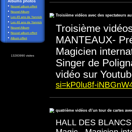
Albums photos
•
Nouvel album offert
•
Nouvel Album
Troisième vidéos avec des spectateurs au
•
Les 45 ans de Yannick
•
Les 46 ans de Yannick
Troisième vidéo
•
Nouvel Album
•
Nouvel album offert
MANTEAUX- Prés
•
Album offert
Magicien interna
13283990 visites
Singer de Polign
vidéo sur Youtub
si=kP0lu8f-iNBGnW
quatrième vidéos d\'un tour de cartes ave
HALL DES BLANCS 
Magic - Magicien int