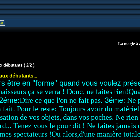
ct
La magie à a
 débutants ( 2/2 ).
aux débutants...
rs être en "forme" quand vous voulez prés
naisseurs ça se verra ! Donc, ne faites rien!
Qua
2éme:
3éme:
Dire ce que l'on ne fait pas.
Ne p
n fait. Pour le reste: Toujours avoir du matérie
isation de vos objets, dans vos poches. Ne rien 
rd... Tenez vous le pour dit ! Ne faites jamais
es spectateurs !Ou alors,d'une manière totalem