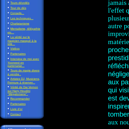
jamais 
•
Tours dévoilés
•
Tour de dés
l'effet
•
Conseils...
plusieu
•
Les techniques...
•
Charlatanisme
autre p
•
Mentalisme, télépathie
improvi
etc...
•
La vérité sur le
matérie
magicien masqué à la
télé...
•
proche
Vidéos
•
Partenaires
prestid
•
Interview de moi avec
Yooneed en
réfléch
partenariat...
•
Tours de magie divers
néglig
à vendre .
•
Artistes DJ, Musiciens,
aux pas
Peinture à réserver...
•
Vérité de Dai Vernon
qui vis
sur Harry Houdini
"Mégalomane".
est de
•
Recommander
•
Partenaires
inspire
•
Livre d'or
tombero
•
Contact
aux nou