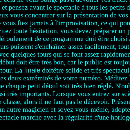
 et pensez avant le spectacle à tous les petits 
ux vous concentrer sur la présentation de vos t
 vous fiez jamais à l'improvisation, ce qui pou
itez toute hésitation, vous devez préparer un 
éroulement de ce programme doit être choisi av
urs puissent s'enchaîner assez facilement, tout
ec quelques tours qui se font assez rapidement 
but doit être très bon, car le public est toujo
finale
 tour. La
doitêtre solide et très spectacu
ces deux extrémités de votre numéro. Méditez 
ue chaque petit détail soit très bien réglé. N'o
i très importants. Lorsque vous entrez sur scèn
lasse, alors il ne faut pas le décevoir.
Présen
 un autre magicien et soyez vous-même, adoptez
ectacle marche avec la régularité d'une horloge,