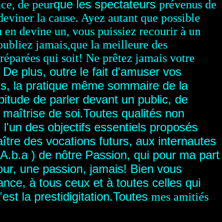
que les spectateurs
nce, de peur
prévenus de
 deviner la cause. Ayez autant que possible
 en devine un, vous puissiez recourir à un
'oubliez jamais,que la meilleure
des
réparées qui soit! Ne prêtez jamais votre
 De plus, outre le fait d'amuser vos
ts, la pratique même sommaire de la
abitude de parler devant un public, de
a maîtrise de soi.Toutes qualités non
l'un des objectifs essentiels proposés
aître des vocations futurs, aux internautes
B.A.b.a ) de nôtre Passion, qui pour ma part
our, une passion, jamais! Bien vous
nce, à tous ceux et à toutes celles qui
st la prestidigitation.
Toutes
mes amitiés