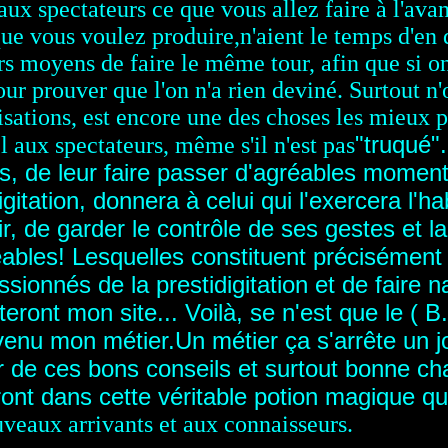
aux spectateurs ce que vous allez faire à l'ava
 que vous voulez produire,n'aient le temps d'en
rs moyens de faire le même tour, afin que si on
our prouver que l'on n'a rien deviné. Surtout n
sations, est encore une des choses les mieux p
"truqué".
l aux spectateurs, même s'il n'est pas
s, de leur faire passer d'agréables momen
igitation, donnera à celui qui l'exercera l'h
ir, de garder le contrôle de ses gestes et l
eables! Lesquelles constituent précisément 
sionnés de la prestidigitation et de faire n
iteront mon site...
Voilà, se n'est que le ( 
venu mon métier.Un métier ça s'arrête un j
r de ces bons conseils et surtout bonne cha
nt dans cette véritable potion magique qu'e
veaux arrivants et aux connaisseurs.