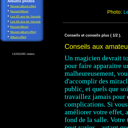
Albums photos
•
Nouvel album offert
•
Photo:
Le
Nouvel Album
•
Les 45 ans de Yannick
•
Les 46 ans de Yannick
•
Nouvel Album
•
Nouvel album offert
Conseils et conseils plus ( 1/2 ).
•
Album offert
Conseils aux amateu
13283280 visites
Un magicien devrait to
pour faire apparaitre u
malheureusement, vous 
d'accomplir des miracl
public, et quels que s
travaillez jamais pour 
complications. Si vous 
améliorer votre effet, 
fond de la salle.
Votre 
peut varier... autant q