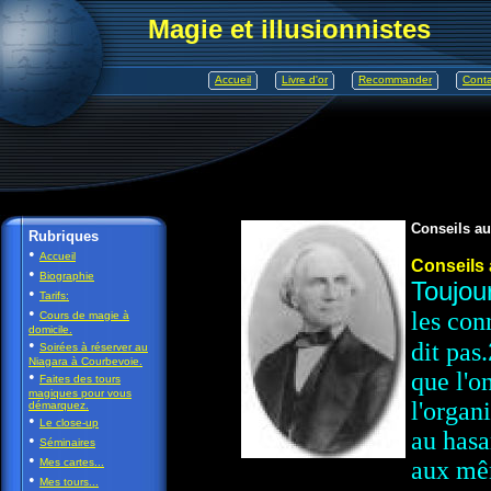
Magie et illusionnistes
Accueil
Livre d'or
Recommander
Conta
Conseils aux
Rubriques
•
Accueil
Conseils 
•
Biographie
Toujou
•
Tarifs:
•
les con
Cours de magie à
domicile.
•
dit pas.
Soirées à réserver au
Niagara à Courbevoie.
•
que l'o
Faites des tours
magiques pour vous
l'organ
démarquez.
•
Le close-up
au hasa
•
Séminaires
•
Mes cartes...
aux mêm
•
Mes tours...