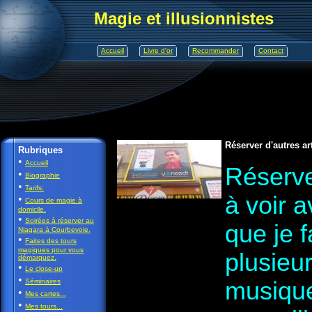
Magie et illusionnistes
Accueil
Livre d'or
Recommander
Contact
Réserver d'autres ar
Rubriques
•
Accueil
Réserver
•
Biographie
•
Tarifs:
à voir a
•
Cours de magie à
domicile.
•
Soirées à réserver au
que je f
Niagara à Courbevoie.
•
Faites des tours
magiques pour vous
plusieu
démarquez.
•
Le close-up
•
Séminaires
musique
•
Mes cartes...
•
Mes tours...