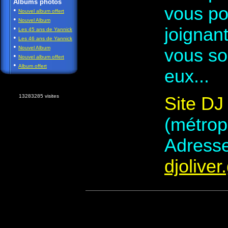
Albums photos
vous po
•
Nouvel album offert
•
Nouvel Album
•
joignant
Les 45 ans de Yannick
•
Les 46 ans de Yannick
•
Nouvel Album
vous so
•
Nouvel album offert
•
Album offert
eux...
13283285 visites
Site DJ
(métrop
Adresse
djolive