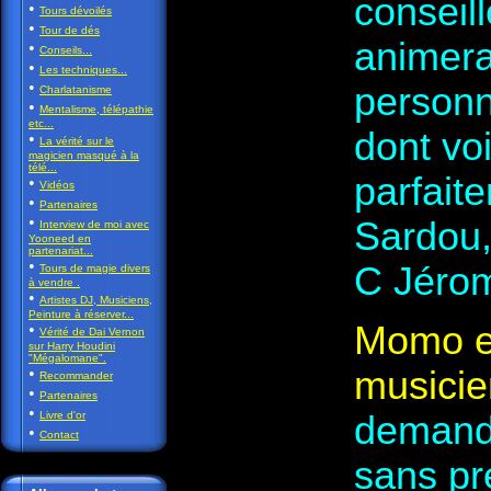
conseil
•
Tours dévoilés
•
Tour de dés
animera
•
Conseils...
•
Les techniques...
•
personn
Charlatanisme
•
Mentalisme, télépathie
etc...
dont voi
•
La vérité sur le
magicien masqué à la
télé...
parfait
•
Vidéos
•
Partenaires
•
Sardou,
Interview de moi avec
Yooneed en
partenariat...
•
C Jérom
Tours de magie divers
à vendre .
•
Artistes DJ, Musiciens,
Peinture à réserver...
Momo e
•
Vérité de Dai Vernon
sur Harry Houdini
"Mégalomane".
•
musicie
Recommander
•
Partenaires
•
Livre d'or
demande
•
Contact
sans pré