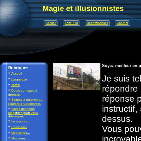
Magie et illusionnistes
Accueil
Livre d'or
Recommander
Contact
Soyez meilleur en pr
Rubriques
•
Accueil
Je suis te
•
Biographie
•
Tarifs:
répondre 
•
Cours de magie à
domicile.
réponse p
•
Soirées à réserver au
Niagara à Courbevoie.
instructif
•
Faites des tours
magiques pour vous
dessus.
démarquez.
•
Le close-up
•
Vous pouv
Séminaires
•
Mes cartes...
incroyabl
•
Mes tours...