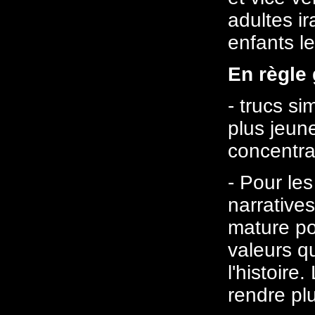
adultes ir
enfants l
En règle 
- trucs si
plus jeun
concentrat
- Pour les
narrative
mature po
valeurs q
l'histoire
rendre pl