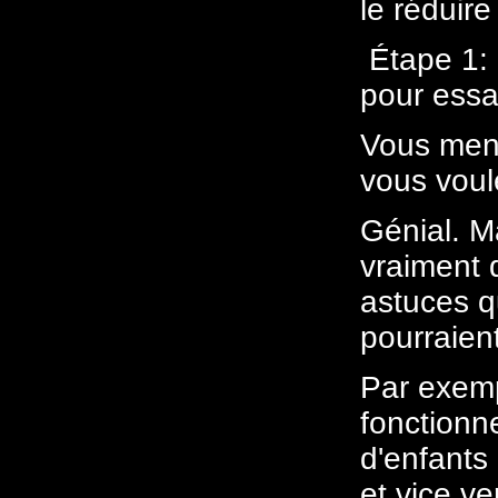
le réduire 
Étape 1: 
pour essa
Vous ment
vous voul
Génial. M
vraiment 
astuces q
pourraien
Par exemp
fonctionn
d'enfants
et vice ve