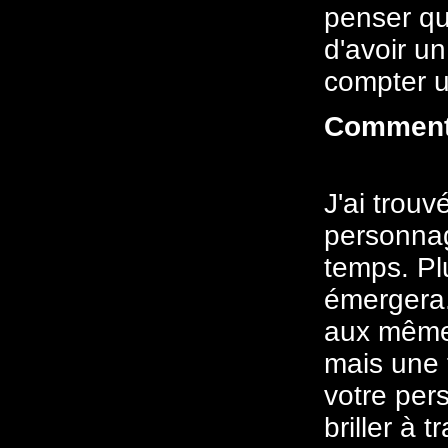
penser qu
d'avoir u
compter u
Comment 
J'ai trou
personnag
temps. Pl
émergera.
aux mêmes
mais une 
votre pe
briller à t