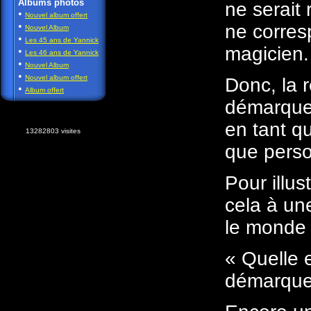
Albums photos
ne serait 
•
Nouvel album offert
•
ne corre
Nouvel Album
•
Les 45 ans de Yannick
magicien.
•
Les 46 ans de Yannick
•
Nouvel Album
•
Nouvel album offert
Donc, la 
•
Album offert
démarquer
en tant q
13282803 visites
que pers
Pour illu
cela à une
le monde 
« Quelle 
démarque