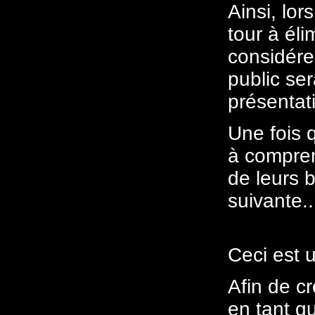
Ainsi, lor
tour à él
considérer
public se
présentati
Une fois q
à compren
de leurs 
suivante..
Ceci est 
Afin de c
en tant q