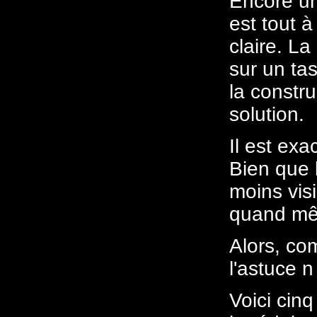
Encore une
est tout à
claire. L
sur un tas
la constru
solution.
Il est ex
Bien que 
moins visi
quand m
Alors, co
l'astuce 
Voici cin