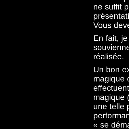
ne suffit
présentat
Vous deve
En fait, j
souviennen
réalisée.
Un bon ex
magique c
effectue
magique (
une telle
performan
« se déma