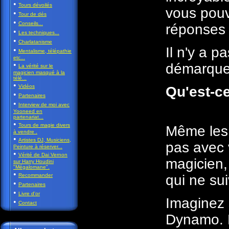
•
Tours dévoilés
vous pouv
•
Tour de dés
•
Conseils...
réponses p
•
Les techniques...
•
Charlatanisme
Il n'y a 
•
Mentalisme, télépathie
etc...
•
démarquez;
La vérité sur le
magicien masqué à la
télé...
•
Vidéos
Qu'est-ce
•
Partenaires
•
Interview de moi avec
Yooneed en
partenariat...
•
Tours de magie divers
Même les m
à vendre .
•
Artistes DJ, Musiciens,
pas avec 
Peinture à réserver...
•
Vérité de Dai Vernon
magicien, 
sur Harry Houdini
"Mégalomane".
•
Recommander
qui ne su
•
Partenaires
•
Livre d'or
Imaginez 
•
Contact
Dynamo. B