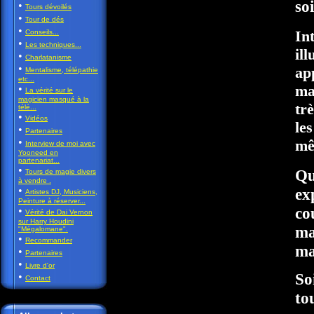
so
•
Tours dévoilés
•
Tour de dés
•
In
Conseils...
•
Les techniques...
il
•
Charlatanisme
•
ap
Mentalisme, télépathie
etc...
ma
•
La vérité sur le
magicien masqué à la
tr
télé...
•
Vidéos
le
•
Partenaires
•
mê
Interview de moi avec
Yooneed en
partenariat...
•
Qu
Tours de magie divers
à vendre .
•
exp
Artistes DJ, Musiciens,
Peinture à réserver...
co
•
Vérité de Dai Vernon
sur Harry Houdini
ma
"Mégalomane".
•
Recommander
ma
•
Partenaires
•
Livre d'or
So
•
Contact
to