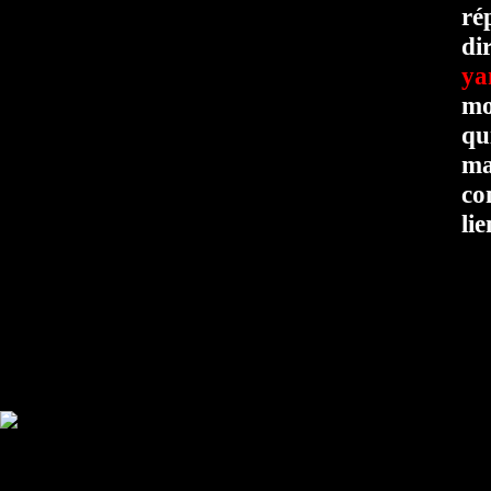
ré
di
ya
mo
qu
ma
co
lie