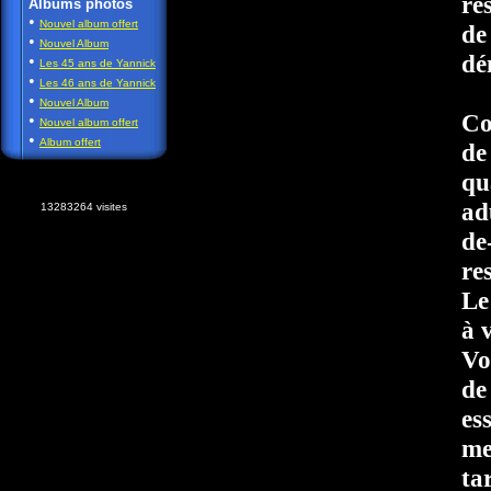
re
Albums photos
•
Nouvel album offert
de
•
Nouvel Album
dé
•
Les 45 ans de Yannick
•
Les 46 ans de Yannick
•
Nouvel Album
Co
•
Nouvel album offert
•
Album offert
de
qu
ad
13283264 visites
de
re
Le
à 
Vo
de
es
me
ta