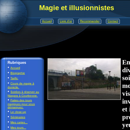
Magie et illusionnistes
Accueil
Livre d'or
Recommander
Contact
En
Rubriques
•
Accueil
di
•
Biographie
so
•
Tarifs:
•
Cours de magie à
mo
domicile.
•
vi
Soirées à réserver au
Niagara à Courbevoie.
•
in
Faites des tours
magiques pour vous
et
démarquez.
•
Le close-up
pr
•
Séminaires
•
Mes cartes...
ye
•
Mes tours...